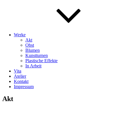
Werke
Akt
Obst
Blumen
Kunstturnen
Plastische Effekte
In Arbeit
Vita
Atelier
Kontakt
Impressum
Akt